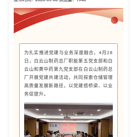
为扎实推进党建与业务深度融合，4月28
日，白云山制药总厂职能第五党支部和白
云山和黄中药第九党支部在白云山制药总
厂开展党建共建活动，共同探索仓储管理
高质量发展新路径，以党建搭桥梁、以业
务促提升。