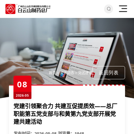
返回列表
首页
>
资讯动态
>
党团建设
08
2026-05
党建引领聚合力 共建互促提质效——总厂
职能第五党支部与和黄第九党支部开展党
建共建活动
发布时间：2026-05-08 浏览量：1948