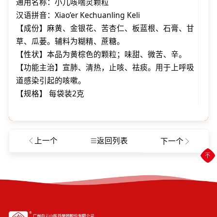
通用名称：小儿咳喘灵颗粒
汉语拼音：Xiao’er Kechuanling Keli
【成份】麻黄、金银花、苦杏仁、板蓝根、石膏、甘
草、瓜蒌。辅料为糊精、蔗糖。
【性状】本品为黄棕色的颗粒；味甜、微苦、辛。
【功能主治】宣肺、清热，止咳、祛痰。用于上呼吸
道感染引起的咳嗽。
【规格】 每袋装2克
上一个
返回列表
下一个