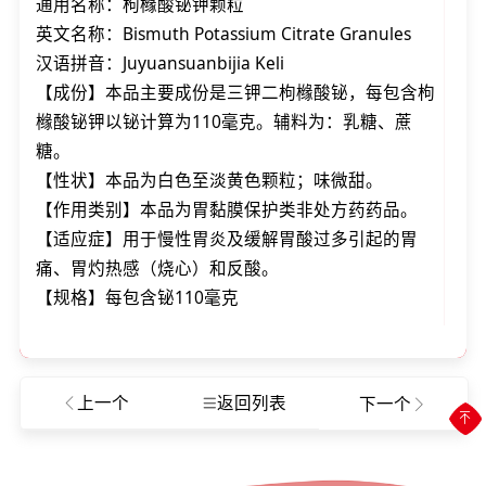
通用名称：枸橼酸铋钾颗粒
英文名称：Bismuth Potassium Citrate Granules
汉语拼音：Juyuansuanbijia Keli
【成份】本品主要成份是三钾二枸橼酸铋，每包含枸
橼酸铋钾以铋计算为110毫克。辅料为：乳糖、蔗
糖。
【性状】本品为白色至淡黄色颗粒；味微甜。
【作用类别】本品为胃黏膜保护类非处方药药品。
【适应症】用于慢性胃炎及缓解胃酸过多引起的胃
痛、胃灼热感（烧心）和反酸。
【规格】每包含铋110毫克
上一个
返回列表
下一个