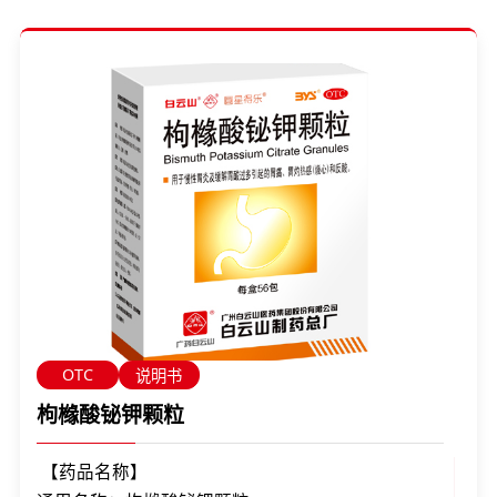
OTC
说明书
枸橼酸铋钾颗粒
【药品名称】