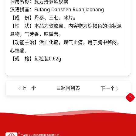
通用名称：复方丹参软胶囊
汉语拼音：Fufang Danshen Ruanjiaonang
【成 份】丹参、三七、冰片。
【性 状】本品为软胶囊，内容物为棕褐色的油状混
悬物；气芳香，味微苦。
【功能主治】活血化瘀，理气止痛，用于胸中憋闷，
心绞痛。
【规 格】每粒装0.62g
上一个
返回列表
下一个