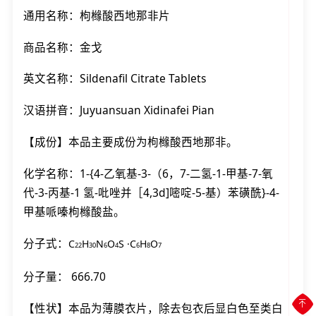
通用名称：枸橼酸西地那非片
商品名称：金戈
英文名称：Sildenafil Citrate Tablets
汉语拼音：Juyuansuan Xidinafei Pian
【成份】本品主要成份为枸橼酸西地那非。
化学名称：1-{4-乙氧基-3-（6，7-二氢-1-甲基-7-氧
代-3-丙基-1 氢-吡唑并［4,3d]嘧啶-5-基）苯磺酰}-4-
甲基哌嗪枸橼酸盐。
分子式：
C
H
N
O
S ·
C
H
O
22
30
6
4
6
8
7
分子量： 666.70
【性状】本品为薄膜衣片，除去包衣后显白色至类白