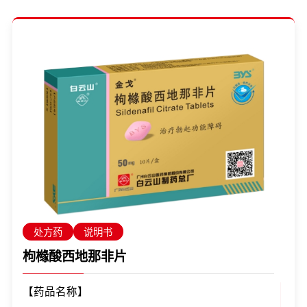
处方药
说明书
枸橼酸西地那非片
【药品名称】