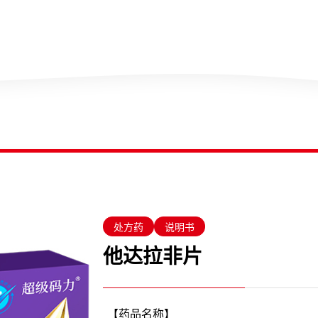
产品
OTC产品
大
处方药
说明书
他达拉非片
【药品名称】