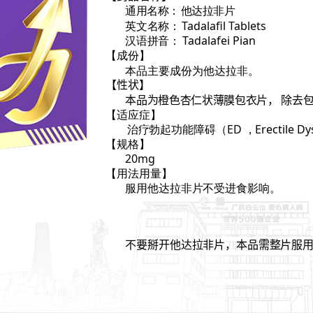
通用名称：
他达拉非片
英文名称：
Tadalafil Tablets
汉语拼音：
Tadalafei Pian
【成份】
本品主要成份为他达拉非。
【性状】
本品为橙色杏仁状薄膜包衣片， 除去
【适应症】
治疗勃起功能障碍（
ED
，
Erectile D
【规格】
20mg
【用法用量】
服用他达拉非片不受进食影响。
不要掰开他达拉非片，本品需整片服